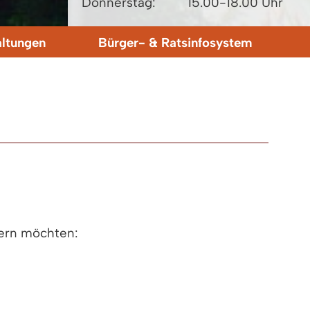
Donnerstag:
15.00-18.00 Uhr
altungen
Bürger- & Ratsinfosystem
gern möchten: