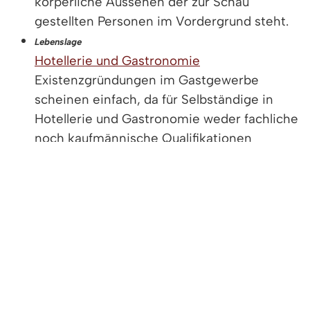
körperliche Aussehen der zur Schau
gestellten Personen im Vordergrund steht.
Lebenslage
Hotellerie und Gastronomie
Existenzgründungen im Gastgewerbe
scheinen einfach, da für Selbständige in
Hotellerie und Gastronomie weder fachliche
noch kaufmännische Qualifikationen
gesetzlich vorgeschrieben sind.
Leistung
Aufenthaltserlaubnis zur Ausübung der
selbständigen Tätigkeit beantragen ➚
Sie haben eine ausländische
Staatsangehörigkeit und möchten sich in
Deutschland selbständig machen?
Leistung