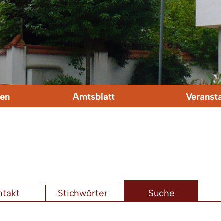
en
Amtsblatt
Veranst
ntakt
Stichwörter
Suche