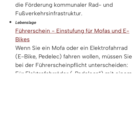
die Förderung kommunaler Rad- und
Fußverkehrsinfrastruktur.
Lebenslage
Führerschein - Einstufung für Mofas und E-
Bikes
Wenn Sie ein Mofa oder ein Elektrofahrrad
(E-Bike, Pedelec) fahren wollen, müssen Sie
bei der Führerscheinpflicht unterscheiden:
Für Elektrofahrräder („Pedelecs“) mit einem
Unterstützungsmotor bis maximal 25 km/h …
Lebenslage
Straßengesetze und Straßenverkehrsrecht
Jeder nimmt am Straßenverkehr teil, sei es
mit dem Auto, Lkw, Motorrad, Fahrrad oder
als Fußgänger.