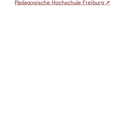
Pädagogische Hochschule Freiburg ➚
Organisationseinheit
Pädagogische Hochschule Karlsruhe ➚
Organisationseinheit
Pädagogische Hochschule Heidelberg ➚
Organisationseinheit
Landratsamt Konstanz ➚
Organisationseinheit
Landratsamt Bodenseekreis ➚
Organisationseinheit
Landkreistag Baden-Württemberg ➚
ZUGANGSERÖFFNUNG FÜR ELEKTRONISCHE
KOMMUNIKATION
|
IMPRESSUM
|
DATENSCHUTZ