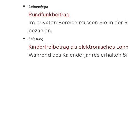
Lebenslage
Rundfunkbeitrag
Im privaten Bereich müssen Sie in der 
bezahlen.
Leistung
Kinderfreibetrag als elektronisches L
Während des Kalenderjahres erhalten Sie
Leistung
Entlastungsbetrag für Alleinerziehende
Das Finanzamt zieht ihn vom zu verste
Alleinerziehende ab, er bleibt damit steu
Leistung
Lohnsteuerermäßigung beantragen ➚
Manche Ausgaben können Ihre Einkomm
Leistung
Freibetrag für Betreuung und Erziehung