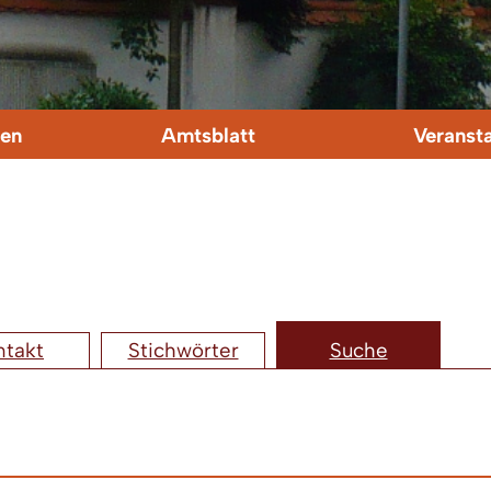
en
Amtsblatt
Veranst
ntakt
Stichwörter
Suche