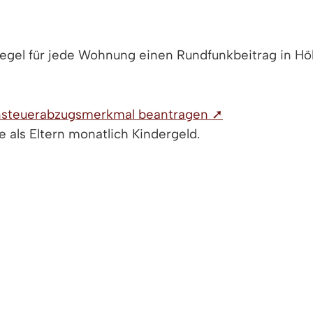
Regel für jede Wohnung einen Rundfunkbeitrag in Hö
ohnsteuerabzugsmerkmal beantragen ➚
 als Eltern monatlich Kindergeld.
 beantragen ➚
uernden Einkommen vor Anwendung des Steuertarifs 
erfrei.
ensteuer mindern.
 oder Ausbildung beantragen ➚