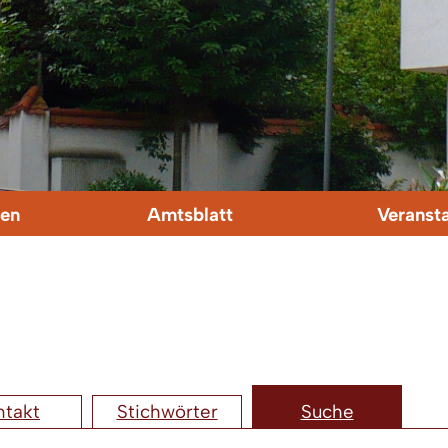
en
Amtsblatt
Veranst
ntakt
Stichwörter
Suche