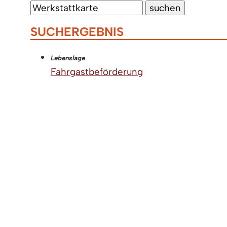
SUCHERGEBNIS
Lebenslage
Fahrgastbeförderung
Sie benötigen eine Fahrerlaubnis zur F
Krankenwagen Personenkraftwagen (Pkw
Lebenslage
Güterverkehr
Jedes Jahr werden allein in Deutschland
Luftfracht transportiert.