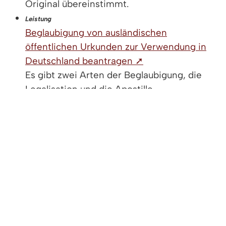
Original übereinstimmt.
Leistung
Beglaubigung von ausländischen
öffentlichen Urkunden zur Verwendung in
Deutschland beantragen ➚
Es gibt zwei Arten der Beglaubigung, die
Legalisation und die Apostille.
Leistung
Beglaubigung von öffentlichen Urkunden für
das Ausland beantragen ➚
Es gibt zwei Arten der Beglaubigung, die
Apostille und die Legalisation.
ZUGANGSERÖFFNUNG FÜR ELEKTRONISCHE
KOMMUNIKATION
|
IMPRESSUM
|