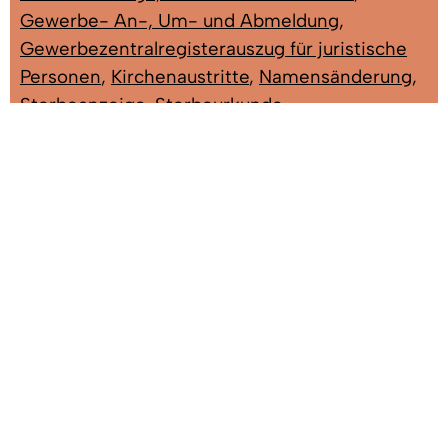
Gewerbe- An-, Um- und Abmeldung
,
Gewerbezentralregisterauszug für juristische
Personen
,
Kirchenaustritte
,
Namensänderung
,
Sterbeanzeige, Sterbeurkunde
Frau Austel, Susanne
Anmeldung Eheschließung, Eheurkunde,
Friedhofsangel., Geburtsanzeige, -schein
und -urkunde, Gewerbe- An-, Um-,
Abmeldung, Kirchenaustritt,
Nachlassangelegenheiten,
Namensänderung, Ordnungswidrigkeiten,
Sterbeanzeige, Sterbeurkunde,
Gebäude: A EG
Zimmer: 1.07
Tel:
07666/611-1324