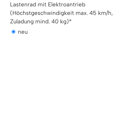
Lastenrad mit Elektroantrieb
(Höchstgeschwindigkeit max. 45 km/h,
Zuladung mind. 40 kg)*
neu
neuwertig gebraucht
-
Lastenrad muskelbetrieben (Zuladung mind.
40 kg)*
neu
neuwertig gebraucht
-
(E-) Lastenanhänger (Zuladung mind. 40 kg)*
neu
neuwertig gebraucht
-