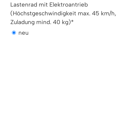
Lastenrad mit Elektroantrieb
(Höchstgeschwindigkeit max. 45 km/h,
Zuladung mind. 40 kg)*
neu
neuwertig gebraucht
-
Lastenrad muskelbetrieben (Zuladung mind.
40 kg)*
neu
neuwertig gebraucht
-
(E-) Lastenanhänger (Zuladung mind. 40 kg)*
neu
neuwertig gebraucht
-