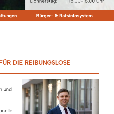
Donnerstag:
15.00-18.00 Uhr
altungen
Bürger- & Ratsinfosystem
FÜR DIE REIBUNGSLOSE
en und
onelle