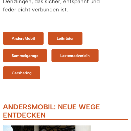
Denzlingen, das sicher, entspannt und
federleicht verbunden ist.
AndersMobil
Leihräder
Sammelgarage
Lastenradverleih
Carsharing
ANDERSMOBIL: NEUE WEGE
ENTDECKEN