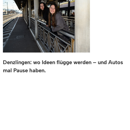
Denzlingen: wo Ideen flügge werden – und Autos
mal Pause haben.
Lassen Sie das Auto
für einen Monat
stehen und
fliegen Sie mit
– aber keine Sorge: ganz ohne
Flugzeug.
Statt Pferdestärken setzen wir auf Eigenantrieb
und ein umfangreiches Mobilitätspaket. Wir