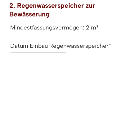
2. Regenwasserspeicher zur
Bewässerung
Mindestfassungsvermögen: 2 m³
Datum Einbau Regenwasserspeicher
*
Fassungsvermögen des Speichers im m³
*
m³
Platzierung des Speichers*
oberirdisch
unterirdisch
Einleitung des Überlaufs der Zisterne erfolgt
in*