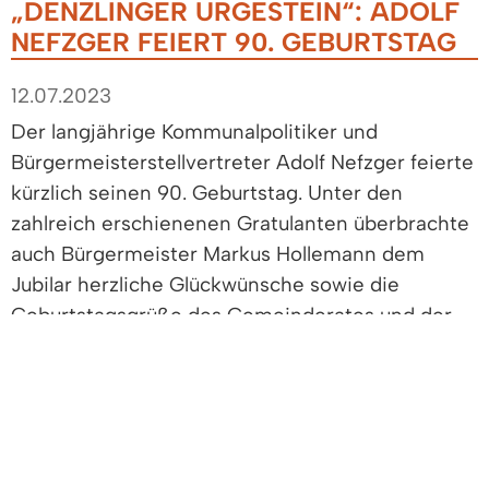
„DENZLINGER URGESTEIN“: ADOLF
NEFZGER FEIERT 90. GEBURTSTAG
12.07.2023
Der langjährige Kommunalpolitiker und
Bürgermeisterstellvertreter Adolf Nefzger feierte
kürzlich seinen 90. Geburtstag. Unter den
zahlreich erschienenen Gratulanten überbrachte
auch Bürgermeister Markus Hollemann dem
Jubilar herzliche Glückwünsche sowie die
Geburtstagsgrüße des Gemeinderates und der
Gemeindeverwaltung.
Adolf Nefzger wirkte von 1968 bis 1999 als
Mitglied des Gemeinderats aktiv an der
Gestaltung und Weiterentwicklung Denzlingens