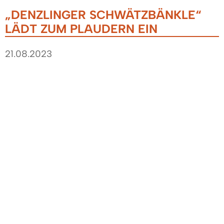
„DENZLINGER SCHWÄTZBÄNKLE“
LÄDT ZUM PLAUDERN EIN
21.08.2023
- „Ein Beispiel für Miteinander und gegenseitige
Unterstützung“ -
Bürgermeister Markus Hollemann steht wieder
mit dem mobilen „Denzlinger Schwätzbänkle“
bei jedem Wetter am Freitag, 25. August 2023,
von 9:00 bis 11:00 Uhr auf dem Denzlinger
Wochenmarkt..
Interessierte Passantinnen und Passanten sind
zum persönlichem Austausch herzlich
eingeladen.Bürgermeister Markus Hollemann