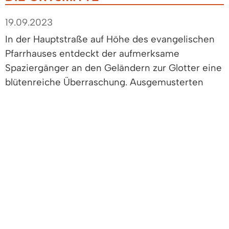
19.09.2023
In der Hauptstraße auf Höhe des evangelischen
Pfarrhauses entdeckt der aufmerksame
Spaziergänger an den Geländern zur Glotter eine
blütenreiche Überraschung. Ausgemusterten
Schuhen und ausgedienten Kinder-Rucksäcken
gab der Gärtner und Grüntrupp-Verantwortliche
Mario Will hier ein neues Dasein als Blumentopf.
Gelbe Gummistiefel mit roten Begonien zieren
die Brüstung. Ein Stück weiter ragt rosafarbene
Blütenpracht aus einem alten Wanderschuh.
„Die Idee, zu klein gewordene oder löchrige
Stiefel und Rucksäcke zu bepflanzen, gefiel mir
sofort“, erzählt Mario Will. Das Upcycling-Projekt