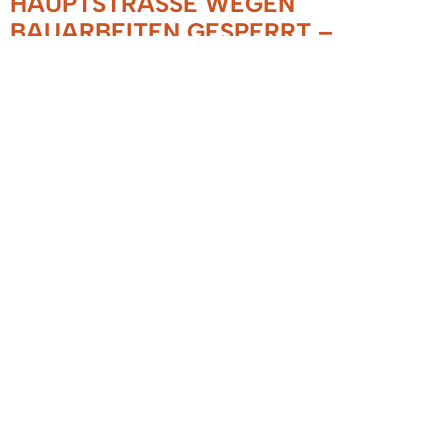
HAUPTSTRASSE WEGEN B
AUARBEITEN GESPERRT – E
RSATZ-BÜCHERBOX AM RATHAUS
19.09.2023
Aufrgund der Mauersanierung an der Glotter ist
die öffentliche Büchertelefonzelle in der
Hauptstraße derzeit leider nicht betretbar.
Damit Leseratten und Bücherwürmer dennoch
ihren Lesehunger stillen können, hat das Bauhof-
Team mit der Ersatz-Bücherbox Abhilfe
geschaffen. Der orangefarbene Schrank steht
überdacht am Rathaus vor dem AIV Bürofenster
und ist rund um die Uhr geöffnet. Viel Spaß beim
Schmökern!