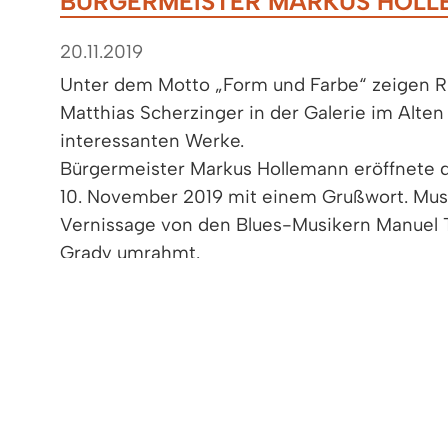
BÜRGERMEISTER MARKUS HOLL
20.11.2019
Unter dem Motto „Form und Farbe“ zeigen
Matthias Scherzinger in der Galerie im Alten
interessanten Werke.
Bürgermeister Markus Hollemann eröffnete d
10. November 2019 mit einem Grußwort. Musi
Vernissage von den Blues-Musikern Manuel 
Grady umrahmt.
Die Ausstellung ist bis zum 1.Dezember 201
geöffnet.
Die Bilder von Ruth Zimmermann und die Ob
Scherzinger ergänzen sich durch ihre völlig