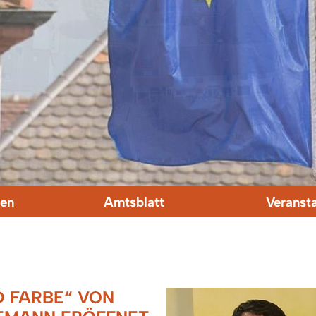
en
Amtsblatt
Veranst
 FARBE“ VON