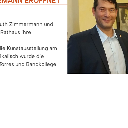
EMANN ERÖFFNET
 Ruth Zimmermann und
 Rathaus ihre
ie Kunstausstellung am
kalisch wurde die
Torres und Bandkollege
9 samstags und sonntags
jekte von Matthias
e Gegensätzlichkeit und erzeugen eine Spannung, we