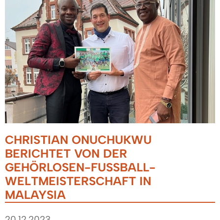
CHRISTIAN ONUCHUKWU
BERICHTET VON DER
GEHÖRLOSEN-FUSSBALL-W
ELTMEISTERSCHAFT IN M
ALAYSIA
20.12.2023