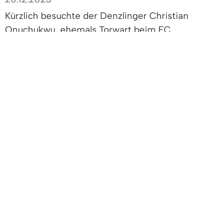
Kürzlich besuchte der Denzlinger Christian
Onuchukwu, ehemals Torwart beim FC
Denzlingen, Bürgermeister Markus Hollemann im
Rathaus. Der 26-jährige Fußballer berichtete von
seiner eindrucksvollen Reise nach Kuala Lumpur
in Malaysia, wo er vom 23. September bis zum 7.
Oktober für sein Heimatland Nigeria an der 4.
Gehörlosen-Fußball-Weltmeisterschaft
teilgenommen hatte.
Nigeria war mit 13 Spielern beim Wettbewerb
vertreten, die ihr Bestes gaben und sich den 11.
Platz sicherten.
Für Onuchukwu ist mit der Teilnahme an der WM