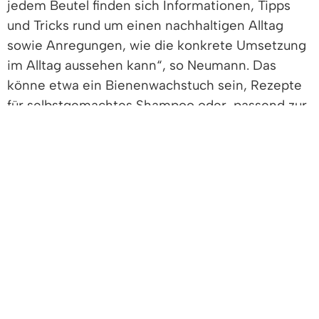
jedem Beutel finden sich Informationen, Tipps
und Tricks rund um einen nachhaltigen Alltag
sowie Anregungen, wie die konkrete Umsetzung
im Alltag aussehen kann“, so Neumann. Das
könne etwa ein Bienenwachstuch sein, Rezepte
für selbstgemachtes Shampoo oder, passend zur
Weihnachtszeit, eine Anleitung für eine
alternative Geschenkverpackung durch die
Furoshiki Falttechnik. Sie verstehe das Projekt als
Ideengeber, ohne erhobenen Zeigefinger.
Die teilnehmenden Familien freuen sich, wenn es
wieder einen Beutel zum Auspacken gibt. So
auch die beiden Brüder Tian und Jaro Kist, die
gemeinsam den Inhalt des aktuellen Beutels
erkunden. Der fünfjährige Jaro wickelt als erstes