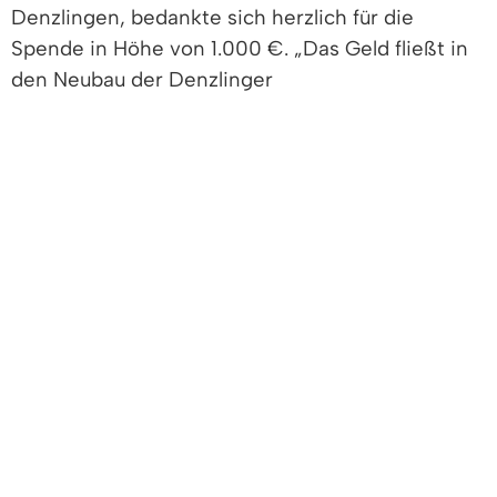
Denzlingen, bedankte sich herzlich für die
Spende in Höhe von 1.000 €. „Das Geld fließt in
den Neubau der Denzlinger
Beachvolleyballanlage, deren Planung derzeit auf
Hochtouren läuft“, erklärte Schubien. Auch
Patrick Frank und Julie Nübling vom
Jugendzentrum Denzlingen zeigten sich
begeistert über die Finanzspritze: 1.000 € erhielt
ihr Verein für die neue Musikanlage des „JuZe“.
Der Förderverein Schulsozialarbeit, vertreten
durch Dr. Barbara Schmidt und Nele Bühler, nahm
mit großer Freude den symbolischen Scheck der
BBBank entgegen. Die erhaltenen 1.500 €
kommen der Umsetzung eines Schülerinnen-
und Schüler-Workshops mit dem Arbeitstitel
„Religions-, Meinungs- und Wissensfreiheit