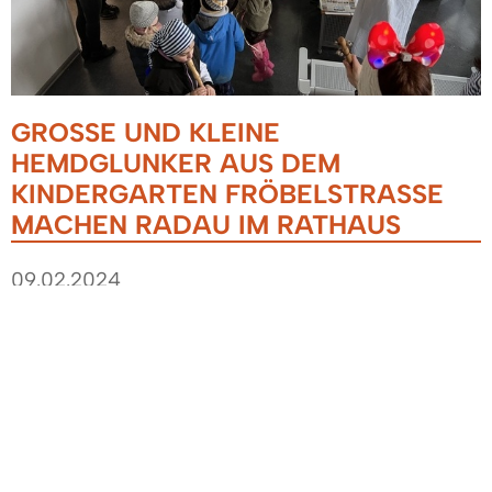
GROSSE UND KLEINE H
EMDGLUNKER AUS DEM K
INDERGARTEN FRÖBELSTRASSE MA
CHEN RADAU IM RATHAUS
09.02.2024
Am „Schmutzige Dunschtig“ zogen rund 35
junge und jung gebliebene Hemdglunker aus dem
Kindergarten Fröbelstraße durch die Flure des
Denzlinger Rathauses. Schon aus der Ferne
waren die kleinen Krachmacher lautstark zu
vernehmen. Vor dem Sekretariat des