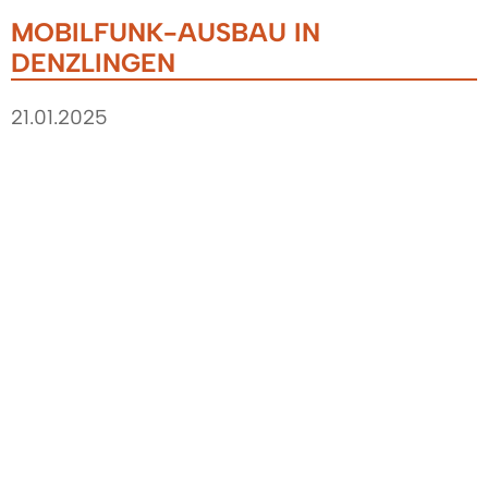
MOBILFUNK-AUSBAU IN
DENZLINGEN
21.01.2025
Die Telekom plant in Kalenderwoche 5 (27. bis 31.
Januar) eine technische Aufrüstung des
Mobilfunkstandorts an der Robert-Bunsen-
Straße. Durch den Einsatz modernster
Antennen- und Systemtechnik soll die
Netzqualität für alle Kunden in Denzlingen
verbessert werden. Nach Abschluss der Arbeiten
wird das Netz sowohl 2G, 4G als auch 5G
unterstützen. Während der Umbauarbeiten kann
es vorübergehend zu Einschränkungen im
Mobilfunkempfang kommen.