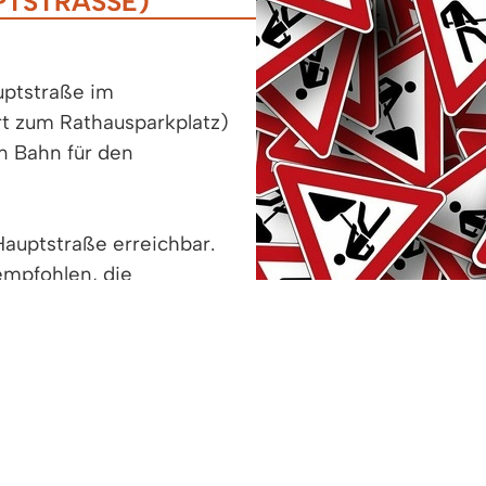
TSTRASSE)
uptstraße im
t zum Rathausparkplatz)
 Bahn für den
Hauptstraße erreichbar.
empfohlen, die
ahrt zu nutzen.
beiten nicht nutzbar,
eben. Die Teilsperrung
5 aufgehoben.