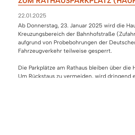
ZUM RATHAUSPARKPLATZ (HAUP
22.01.2025
Ab Donnerstag, 23. Januar 2025 wird die Ha
Kreuzungsbereich der Bahnhofstraße (Zufahr
aufgrund von Probebohrungen der Deutschen
Fahrzeugverkehr teilweise gesperrt.
Die Parkplätze am Rathaus bleiben über die 
Um Rückstaus zu vermeiden, wird dringend 
Unterführung in der Eisenbahnstraße als Ausf
Die E-Ladestationen sind während der Bauar
werden aber schnellstmöglich wieder freigeg
wird spätestens am Montag, 27. Januar 202