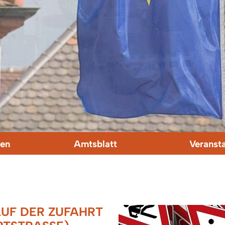
en
Amtsblatt
Veranst
UF DER ZUFAHRT