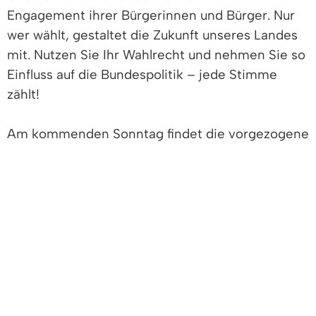
Engagement ihrer Bürgerinnen und Bürger. Nur
wer wählt, gestaltet die Zukunft unseres Landes
mit. Nutzen Sie Ihr Wahlrecht und nehmen Sie so
Einfluss auf die Bundespolitik – jede Stimme
zählt!
Am kommenden Sonntag findet die vorgezogene
Wahl zum 21. Deutschen Bundestag statt. Mehr
als 59 Millionen wahlberechtigte Deutsche im In-
und Ausland sind aufgerufen, ihre Vertreter im
Parlament zu bestimmen. In Denzlingen sind rund
10.000 Bürgerinnen und Bürger wahlberechtigt.
Sie entscheiden mit ihrer Stimme, wer die
nächsten vier Jahre dem Bundestag angehören
wird und somit die Zukunft unseres Staates
maßgeblich mitgestaltet.