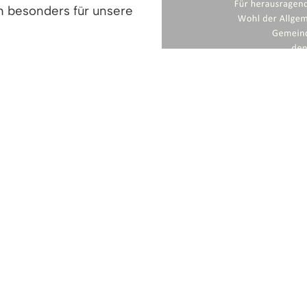
h besonders für unsere
ren Vorschlag bis zum 31.
laden (s.unten)
terlagen beifügen
stens 31. März 2025)
erden automatisch berücksichtigt.
ier.
gen (PDF, 22 KB)