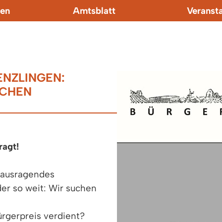
en
Amtsblatt
Veranst
ENZLINGEN:
HEN E
ragt!
erausragendes
er so weit: Wir suchen
rgerpreis verdient?