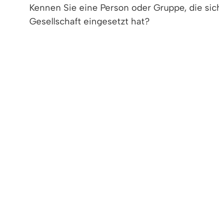
Kennen Sie eine Person oder Gruppe, die sic
Gesellschaft eingesetzt hat?
Ob Einzelperson oder Verein - reichen Sie Ih
März 2025 ein.
Was ist zu tun:
1. Formular „Vorschlag Bürgerpreis“ herunter
2. Ausführlich begründen und notwendige Un
3. Beim Bürgermeisteramt einreichen (späte
Bereits eingegangene Vorschläge aus 2024 w
>> Alle Details zu den Richtlinien finden Sie h
Formular Vorschlag Bürgerpreis Denzlin