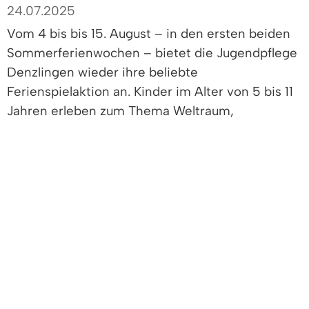
24.07.2025
Vom 4 bis bis 15. August – in den ersten beiden
Sommerferienwochen – bietet die Jugendpflege
Denzlingen wieder ihre beliebte
Ferienspielaktion an. Kinder im Alter von 5 bis 11
Jahren erleben zum Thema Weltraum,
Sonnensystem, Planeten und Sterne wochentags
von 13.30 Uhr bis 17.30 Uhr hinter dem
Jugendtreff (Grüner Weg) abwechslungsreiche
Kreativangebote, spannende Aktionen und
interessante Wissensangebote.
Außer zum Ausflug ins Planetarium am 8. August
ist keine Anmeldung erfolrderlich. Jedes Kind
bezahlt am jeweiligen Aktionstag 4,00 Euro.
Bei Regen findet die Ferienspielaktion in der