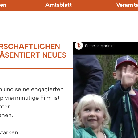
en
Amtsblatt
Veranst
ERSCHAFTLICHEN
ÄSENTIERT NEUES
n und seine engagierten
vierminütige Film ist
nter
ehen.
starken