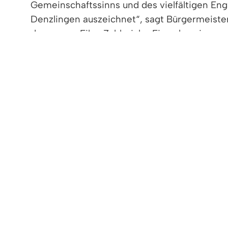
Gemeinschaftssinns und des vielfältigen En
Denzlingen auszeichnet“, sagt Bürgermeiste
den neuen Film. Zahlreiche Einwohnerinnen
mit großem Einsatz und Leidenschaft an der
Projekts mitgewirkt und ihre Verbundenheit 
Die offizielle Premiere des Films fand am 12
Ausschließlich per Muskelkraft trieben zahlr
Leinwand brachte.
Die Gemeindeverwaltung Denzlingen lädt alle
Perspektive kennenzulernen.
>> Hier geht's zum Denzlingen-Film