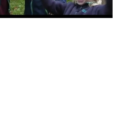
racht, erzählt er.
auses in außergewöhnlichem Rahmen statt.
ino an, das das Denzlingen Portrait auf die
ntdecken und Denzlingen aus einer neuen
> mehr Informationen...