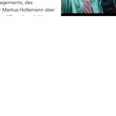
gagements, das
r Markus Hollemann über
 und Einwohner hätten
 Entstehung dieses
zu unserer Gemeinde eindrucksvoll zum Ausdruck geb
. Juli 2025 auf der Ostterasse des Kultur & Bürgerh
eiche sportliche Radlerinnen und Radler das Fahrradk
 Interessierten herzlich ein, den Film online zu e