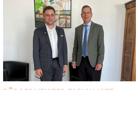
BÜRGERMEISTER FABIAN NITZ
BEGRÜSSTE DEN LANDRAT HANNO H
URTH IM RATHAUS
11.09.2025
Landrat Hanno Hurth besuchte das Rathaus in