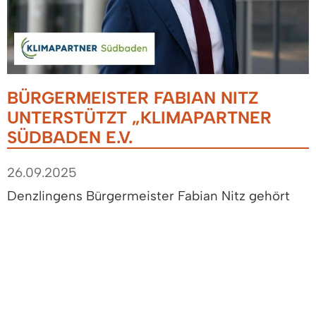
BÜRGERMEISTER FABIAN NITZ
UNTERSTÜTZT „KLIMAPARTNER
SÜDBADEN E.V.
26.09.2025
Denzlingens Bürgermeister Fabian Nitz gehört
seit Dienstag dem Beirat des gemeinnützigen
Vereins „
Klimapartner Südbaden
“ an. Dort
vertritt Nitz künftig die Kommunen des
Landkreises Emmendingen und unterstützt die
strategische Projektentwicklung des regionalen
Klimaschutz-Netzwerks.