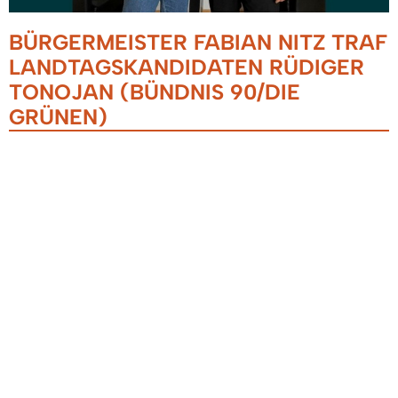
BÜRGERMEISTER FABIAN NITZ TRAF
LANDTAGSKANDIDATEN RÜDIGER
TONOJAN (BÜNDNIS 90/DIE
GRÜNEN)
29.09.2025
Bürgermeister Fabian Nitz hat sich im Denzlinger
Rathaus mit dem Landtagsabgeordneten und -
kandidaten Rüdiger Tonojan (Bündnis 90/Die
Grünen) getroffen.
Im Gespräch hob Nitz die Wichtigkeit eines
kontinuierlichen Dialogs zwischen Land und
Kommunen hervor und tauschte sich mit Tonojan
über die Zusammenarbeit der Gemeinden im
Landkreis Emmendingen aus.