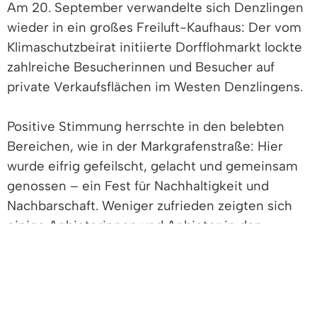
Am 20. September verwandelte sich Denzlingen
wieder in ein großes Freiluft-Kaufhaus: Der vom
Klimaschutzbeirat initiierte Dorfflohmarkt lockte
zahlreiche Besucherinnen und Besucher auf
private Verkaufsflächen im Westen Denzlingens.
Positive Stimmung herrschte in den belebten
Bereichen, wie in der Markgrafenstraße: Hier
wurde eifrig gefeilscht, gelacht und gemeinsam
genossen – ein Fest für Nachhaltigkeit und
Nachbarschaft. Weniger zufrieden zeigten sich
einige Anbieterinnen und Anbieter in den
Siedlungsgebieten. Dort war der Besucherstrom
nicht so rege wie erhofft. „Wir haben die
Rückmeldungen aufmerksam aufgenommen“,
betonen die Organisierenden. „Unser Ziel ist,