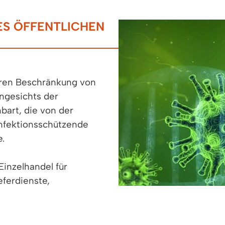
S ÖFFENTLICHEN
teren Beschränkung von
angesichts der
bart, die von der
infektionsschützende
.
Einzelhandel für
ferdienste,
 Drogerien, Tankstellen,
, Reinigungen,
rtenbau- und