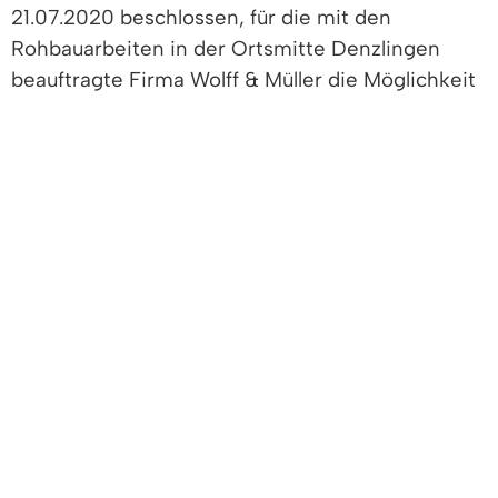
21.07.2020 beschlossen, für die mit den
Rohbauarbeiten in der Ortsmitte Denzlingen
beauftragte Firma Wolff & Müller die Möglichkeit
zu schaffen, eine Wohncontainer-Anlage zu
errichten.
Für die zweistöckige Anlage wurde nach
Beratung der Standort „Areal Sportplatz Turnhalle
Mühlengasse“ ausgewählt. Die Wohncontainer für
die Bauarbeiter sollen in Kürze errichtet werden.
Sie werden laut Bauleitung voraussichtlich bis ins
späte Frühjahr 2021 an diesem Standort stehen.
Bei Rückfragen und Problemen wenden Sie sich
bitte telefonisch an die Bauleitung des
Bauunternehmens: 0151/74242471 oder