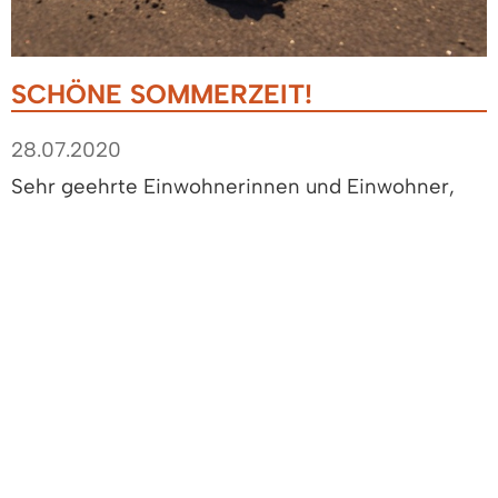
SCHÖNE SOMMERZEIT!
28.07.2020
Sehr geehrte Einwohnerinnen und Einwohner,
die Sommerferien sind in Sicht – Sommerferien,
wie wir sie alle noch nicht erlebt haben. In diesen
herausfordernden Zeiten ist es besonders
wichtig, aufeinander Rücksicht zu nehmen.
Auch wenn in diesem Sommer die Urlaubspläne
durcheinandergebracht, denken Sie bitte gerade
auch bei Reisen ins Ausland an Ihre Gesundheit
und an die Gesundheit anderer.