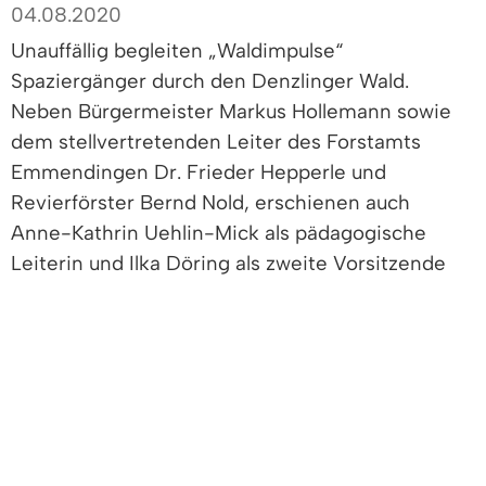
04.08.2020
Unauffällig begleiten „Waldimpulse“
Spaziergänger durch den Denzlinger Wald.
Neben Bürgermeister Markus Hollemann sowie
dem stellvertretenden Leiter des Forstamts
Emmendingen Dr. Frieder Hepperle und
Revierförster Bernd Nold, erschienen auch
Anne-Kathrin Uehlin-Mick als pädagogische
Leiterin und Ilka Döring als zweite Vorsitzende
des Trägervereins „Aktion Lebensraum“ zur
Einweihung des ca. zwei Kilometer langen
Rundweges. Der Rundweg ist mit dezent
gestalteten Transparenten geschmückt, welche
mit Inschriften namhafter Persönlichkeiten wie
Joseph Cornell oder Albert Einstein bedruckt
sind. Der Spaziergang durch den Wald soll zum