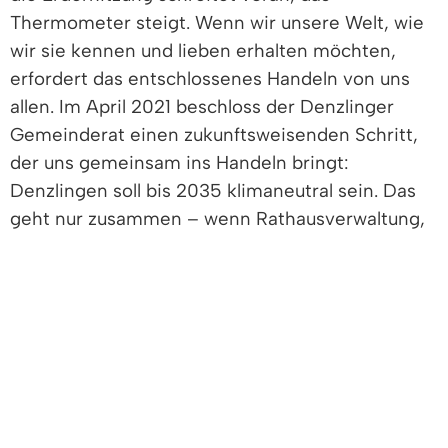
Thermometer steigt. Wenn wir unsere Welt, wie
wir sie kennen und lieben erhalten möchten,
erfordert das entschlossenes Handeln von uns
allen. Im April 2021 beschloss der Denzlinger
Gemeinderat einen zukunftsweisenden Schritt,
der uns gemeinsam ins Handeln bringt:
Denzlingen soll bis 2035 klimaneutral sein. Das
geht nur zusammen – wenn Rathausverwaltung,
Gewerbe, Bürger und Bürgerinnen, Experten und,
Laien, Gemeinderäte, Jung und Alt an einem
Strang ziehen und ein gemeinsames
Klimaschutzkonzept erarbeiten.
Wir wollen ein Forum für diesen Prozess schaffen
und einen Klimaschutzbeirat ins Leben rufen. In
diesem Klimaschutzbeirat sollen konkrete,