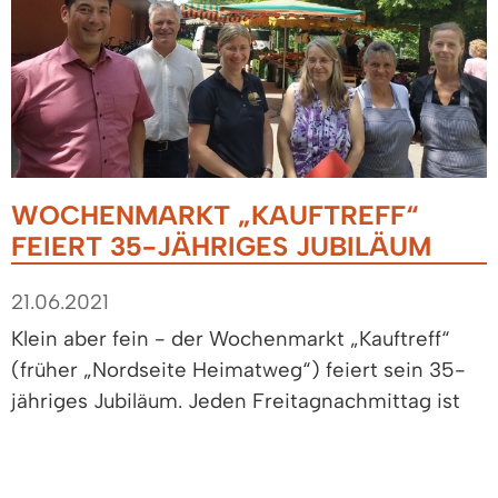
WOCHENMARKT „KAUFTREFF“
FEIERT 35-JÄHRIGES JUBILÄUM
21.06.2021
Klein aber fein - der Wochenmarkt „Kauftreff“
(früher „Nordseite Heimatweg“) feiert sein 35-
jähriges Jubiläum. Jeden Freitagnachmittag ist
Markt! Frische Lebensmittel sind für die
Nahversorgung nicht nur für das „Neubaugebiet“
und das Heidach wichtig. Die Marktbeschicker