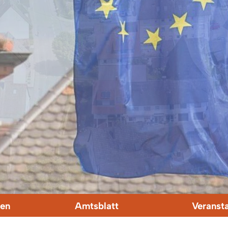
en
Amtsblatt
Veranst