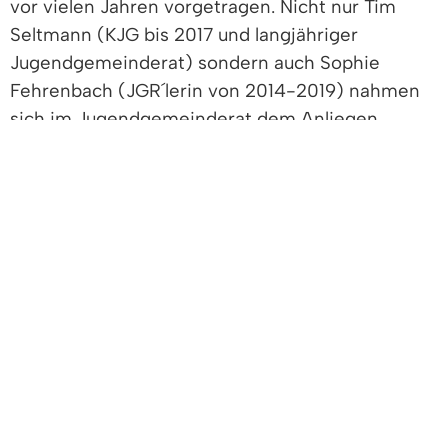
vor vielen Jahren vorgetragen. Nicht nur Tim
Seltmann (KJG bis 2017 und langjähriger
Jugendgemeinderat) sondern auch Sophie
Fehrenbach (JGR´lerin von 2014-2019) nahmen
sich im Jugendgemeinderat dem Anliegen
„Mehrzweckplatz“ an. Sie gründeten eine
Arbeitsgruppe. Seit 2019 arbeitete diese stetig
am Zukunftskonzept des Platzes.
Der Jugendgemeinderat sprach sich bei der zur
Verfügung gestellten Fläche von 2.000 m² am
Wanderparkplatz Einbollenstadion für die
Möglichkeit zu zelten und für unterschiedliche
Nutzungen, deshalb Mehrzweckplatz, aus. Der
Platz hat einen sogenannten
„Festplatzanschluss“ für die Versorgung mit