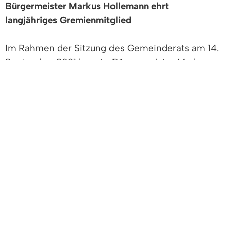
Bürgermeister Markus Hollemann ehrt
langjähriges Gremienmitglied
Im Rahmen der Sitzung des Gemeinderats am 14.
September 2021 konnte Bürgermeister Markus
Hollemann Gemeinderat Volkmar Bensch für
langjährige kommunalpolitische Tätigkeiten
auszeichnen.
Volkmar Bensch wurde für 20-jährige
Gremienmitgliedschaft mit der Ehrennadel des
Gemeindetages Baden-Württemberg geehrt.
Hollemann würdigte in seiner Rede die
ehrenamtliche Leistung des Geehrten: „Sie
investieren schon viele Jahre viel Zeit und
Herzblut zum Wohle der Allgemeinheit. Als