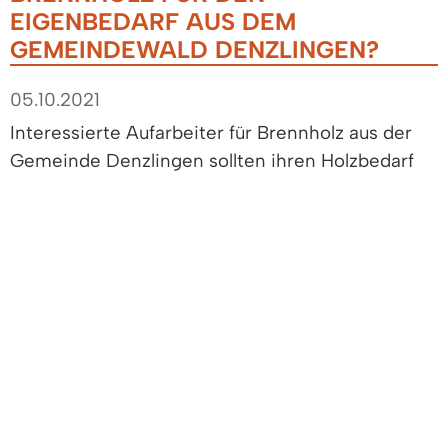
EIGENBEDARF AUS DEM
GEMEINDEWALD DENZLINGEN?
05.10.2021
Interessierte Aufarbeiter für Brennholz aus der
Gemeinde Denzlingen sollten ihren Holzbedarf
aus dem Gemeindewald für den Herbst/Winter
2021/2022 bis spätestens 31.10.2021 bei Förster
Bernd Nold anmelden. Anmeldungen bitte nur
über E-Mail b.nold@landkreis-emmendingen.de
oder Fax.: 07645/916130.
Für den Eigenbedarf kann Brennholz aus Poltern
am Wegrand und aus Schlagholz im Bestand
aufgearbeitet werden. Bitte daher bei der
Anmeldung angeben: Gewünschte Menge in