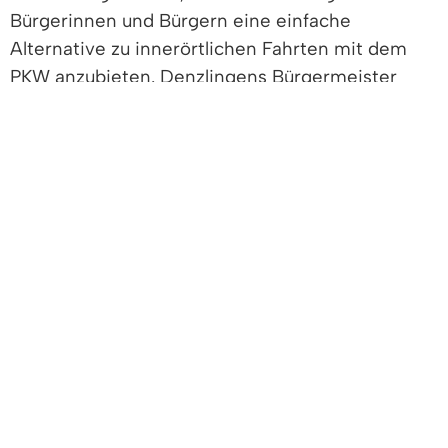
Bürgerinnen und Bürgern eine einfache
Alternative zu innerörtlichen Fahrten mit dem
PKW anzubieten. Denzlingens Bürgermeister
Markus Hollemann hofft auf rege Nutzung des
neuen Angebots: „Nahezu 2/3 all unserer
Autofahrten haben den Start- und Zielort
innerhalb der Gemeindegemarkung. Wieso nicht
mal das Auto stehen lassen und Gunnar
kostenfrei Probe fahren oder regelmäßig
nutzen?“
Klimaschutzkoordinatorin Lena Hartmann-Kist
berichtet: „Denzlingen fördert Fahrradmobilität.
Im jüngst verabschiedeten
Klimaschutzförderprogramm hat der
Gemeinderat beschlossen, die Anschaffung von