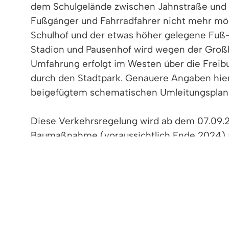
dem Schulgelände zwischen Jahnstraße und S
Fußgänger und Fahrradfahrer nicht mehr mög
Schulhof und der etwas höher gelegene Fu
Stadion und Pausenhof wird wegen der Großb
Umfahrung erfolgt im Westen über die Freib
durch den Stadtpark. Genauere Angaben hie
beigefügtem schematischen Umleitungspla
Diese Verkehrsregelung wird ab dem 07.09.
Baumaßnahme (voraussichtlich Ende 2024) 
Hinweis für die Schulgemeinschaft:
die inneren Erschließungswege auf dem Schul
„Steinaula“ sind von der Stuttgarter Straß
„Teppichaula“. Zwischen Heimatweg und Schu
Fußgänger errichtet, um die nördlichen Ge