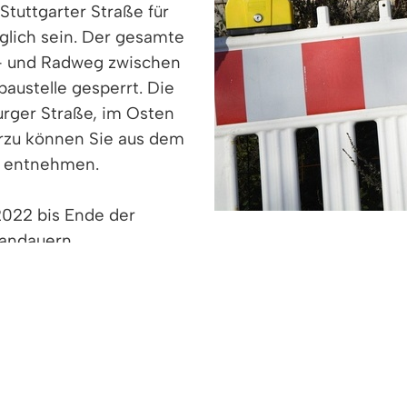
tuttgarter Straße für
lich sein. Der gesamte
ß- und Radweg zwischen
austelle gesperrt. Die
urger Straße, im Osten
rzu können Sie aus dem
n entnehmen.
2022 bis Ende der
andauern.
gelände sind auf dem Plan gelb und grün dargestel
e kommend wie gewohnt über den kleinen Pausenhof 
lgelände, westlich vom Wendehammer, wird im Augus
bäudeteile des Erasmus-Gymnasiums zu erreichen. 