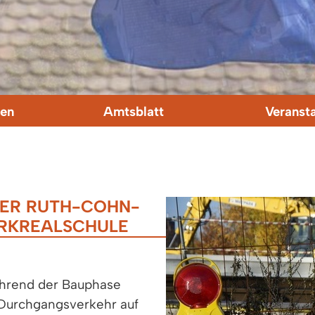
en
Amtsblatt
Veranst
DER RUTH-COHN-
ERKREALSCHULE
ährend der Bauphase
urchgangsverkehr auf