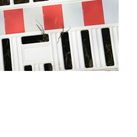
lt. Die Zugänge zur Verbundschule und
erreichbar, ebenso der Haupteingang bei der
t ein kleiner asphaltierter Zuweg für
Der Zugang zum Schulgelände von der