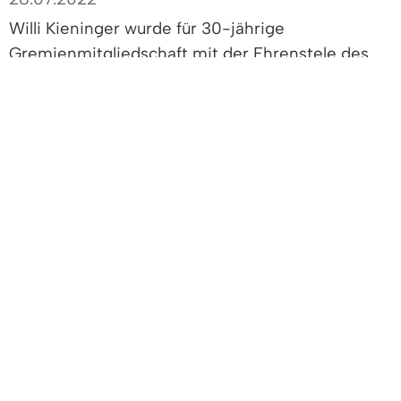
Willi Kieninger wurde für 30-jährige
Gremienmitgliedschaft mit der Ehrenstele des
Gemeindetages Baden-Württemberg geehrt.
Hollemann würdigte in seiner Rede die
vielfältigen ehrenamtlichen Leistungen des
Geehrten: „Seit 30 Jahren gestalten Sie die
Entwicklung unserer Gemeinde als engagierter
Kommunalpolitiker mit. Sie investieren schon
viele Jahre viel Zeit und Herzblut zum Wohle der
Allgemeinheit. Ihre beruflichen Erfahrungen und
Kenntnisse als ehemaliger Schuldnerberater
haben Sie in Ihrer kommunalpolitischen Arbeit
geprägt. Soziale Anliegen, wie z.B. mehr
Sozialwohnungen, mehr Neu- und Ausbau an