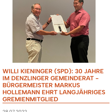
WILLI KIENINGER (SPD): 30 JAHRE
IM DENZLINGER GEMEINDERAT -
BÜRGERMEISTER MARKUS
HOLLEMANN EHRT LANGJÄHRIGES
GREMIENMITGLIED
28.07.2022