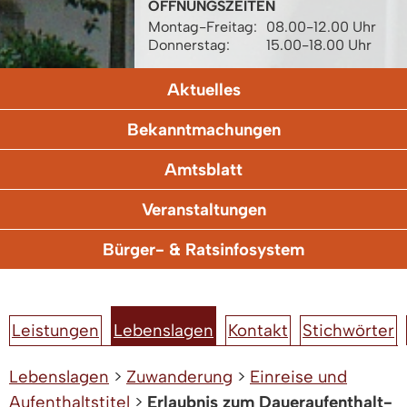
ÖFFNUNGSZEITEN
Montag-Freitag:
08.00-12.00 Uhr
Donnerstag:
15.00-18.00 Uhr
Aktuelles
Bekanntmachungen
Amtsblatt
Veranstaltungen
Bürger- & Ratsinfosystem
Leistungen
Lebenslagen
Kontakt
Stichwörter
Lebenslagen
>
Zuwanderung
>
Einreise und
Aufenthaltstitel
>
Erlaubnis zum Daueraufenthalt-