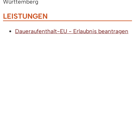
Württemberg
LEISTUNGEN
Daueraufenthalt-EU - Erlaubnis beantragen
Elektronischen Aufenthaltstitel (eAT)
beantragen
LEBENSLAGEN
Zuwanderung
Aufenthaltszwecke
Aufenthalt aus humanitären
Gründen
Besondere Aufenthaltsrechte
Flucht und Asyl
Türkische Arbeitnehmerinnen und