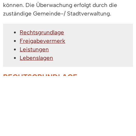
können. Die Überwachung erfolgt durch die
zuständige Gemeinde-/ Stadtverwaltung.
Rechtsgrundlage
Freigabevermerk
Leistungen
Lebenslagen
RECHTSGRUNDLAGE
Gewerbeordnung (GewO)
§ 38
Überwachungsbedürftige Gewerbe
FREIGABEVERMERK
08.04.2024
Wirtschaftsministerium Baden-