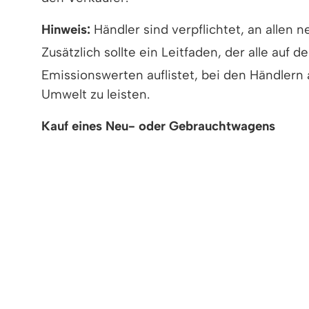
Hinweis:
Händler sind verpflichtet, an allen
Zusätzlich sollte ein Leitfaden, der alle au
Emissionswerten auflistet, bei den Händlern 
Umwelt zu leisten.
Kauf eines Neu- oder Gebrauchtwagens
Wenn Sie das Fahrzeug vom Händler oder Verk
nachfolgenden Dokumente, erhalten:
EG-Übereinstimmungsbescheinigung (
bei Neuwagen zusätzlich:
Zulassungsbescheinigung Teil II
wenn der Händler das Fahrzeug für 
bei Gebrauchtwagen, die noch zugelassen
Zulassungsbescheinigung Teil I und