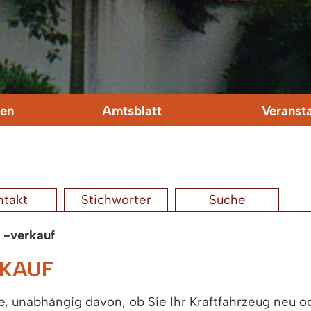
en
Amtsblatt
Veranst
ntakt
Stichwörter
Suche
 -verkauf
RKAUF
e, unabhängig davon, ob Sie Ihr Kraftfahrzeug neu o