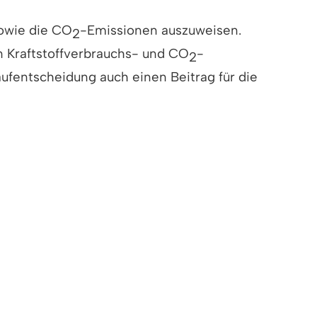
sowie die CO
-Emissionen auszuweisen.
2
en Kraftstoffverbrauchs- und CO
-
2
aufentscheidung auch einen Beitrag für die
tliche wichtigen Unterlagen, vor allem die