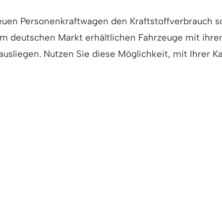
 neuen Personenkraftwagen den Kraftstoffverbrauch 
f dem deutschen Markt erhältlichen Fahrzeuge mit ihr
ausliegen. Nutzen Sie diese Möglichkeit, mit Ihrer K
äufer übernehmen, achten Sie darauf, dass Sie säm
COC-Papier)
Sie zugelassen hat: Zulassungsbescheinigung Teil I
 sind, zusätzlich:
 II oder Fahrzeugschein und Fahrzeugbrief