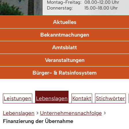
Montag-Freitag:
08.00-12.00 Uhr
Donnerstag:
15.00-18.00 Uhr
Aktuelles
Bekanntmachungen
Amtsblatt
Veranstaltungen
Bürger- & Ratsinfosystem
Leistungen
Lebenslagen
Kontakt
Stichwörter
Lebenslagen
>
Unternehmensnachfolge
>
Finanzierung der Übernahme